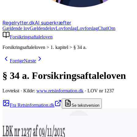
Regelrytter.dk
AI superkræfter
Gældende lov
Gældende
lov
Lovforslag
Lov
forslag
Chat
|
Om
Forsikringsaftaleloven
Forsikringsaftaleloven
>
1. kapitel
>
§ 34 a.
Forrige
Næste
§ 34 a.
Forsikringsaftaleloven
Lovtekst
·
Kilde:
www.retsinformation.dk
·
LOV nr 1237
Fra Retsinformation.dk
Se tekstversion