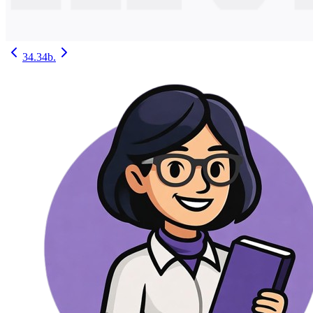
34.
34b.