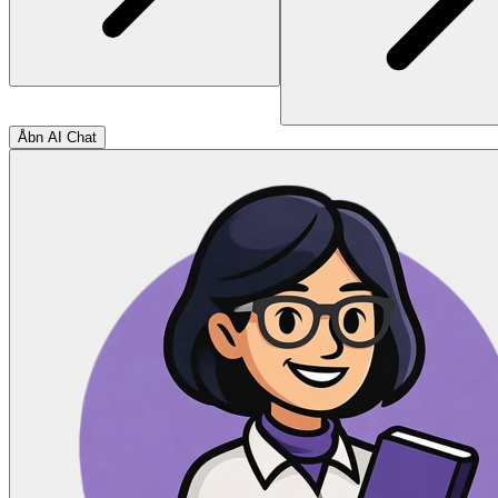
Åbn AI Chat