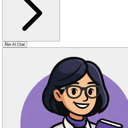
Åbn AI Chat