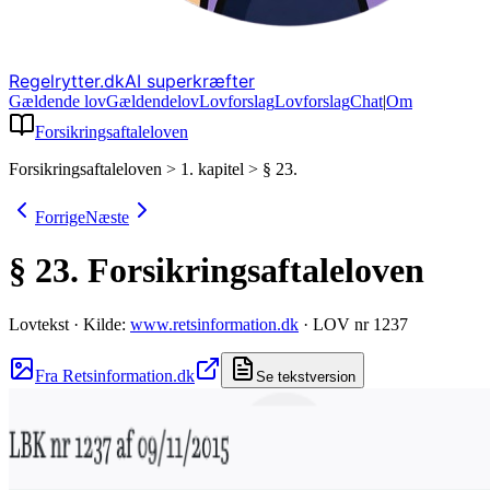
Regelrytter.dk
AI superkræfter
Gældende lov
Gældende
lov
Lovforslag
Lov
forslag
Chat
|
Om
Forsikringsaftaleloven
Forsikringsaftaleloven
>
1. kapitel
>
§ 23.
Forrige
Næste
§ 23.
Forsikringsaftaleloven
Lovtekst
·
Kilde:
www.retsinformation.dk
·
LOV nr 1237
Fra Retsinformation.dk
Se tekstversion