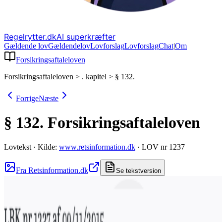
Regelrytter.dk
AI superkræfter
Gældende lov
Gældende
lov
Lovforslag
Lov
forslag
Chat
|
Om
Forsikringsaftaleloven
Forsikringsaftaleloven
>
. kapitel
>
§ 132.
Forrige
Næste
§ 132.
Forsikringsaftaleloven
Lovtekst
·
Kilde:
www.retsinformation.dk
·
LOV nr 1237
Fra Retsinformation.dk
Se tekstversion