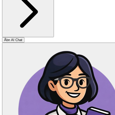
Åbn AI Chat