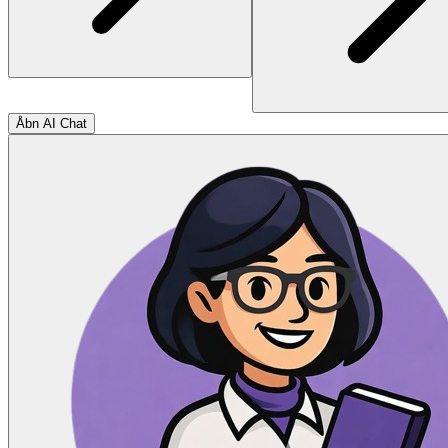
Åbn AI Chat