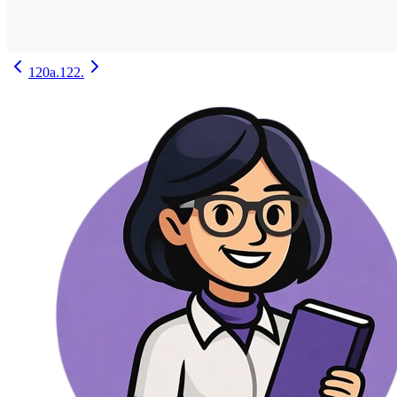
120a.
122.