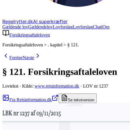
Regelrytter.dk
AI superkræfter
Gældende lov
Gældende
lov
Lovforslag
Lov
forslag
Chat
|
Om
Forsikringsaftaleloven
Forsikringsaftaleloven
>
. kapitel
>
§ 121.
Forrige
Næste
§ 121.
Forsikringsaftaleloven
Lovtekst
·
Kilde:
www.retsinformation.dk
·
LOV nr 1237
Fra Retsinformation.dk
Se tekstversion