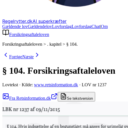
Regelrytter.dk
AI superkræfter
Gældende lov
Gældende
lov
Lovforslag
Lov
forslag
Chat
|
Om
Forsikringsaftaleloven
Forsikringsaftaleloven
>
. kapitel
>
§ 104.
Forrige
Næste
§ 104.
Forsikringsaftaleloven
Lovtekst
·
Kilde:
www.retsinformation.dk
·
LOV nr 1237
Fra Retsinformation.dk
Se tekstversion