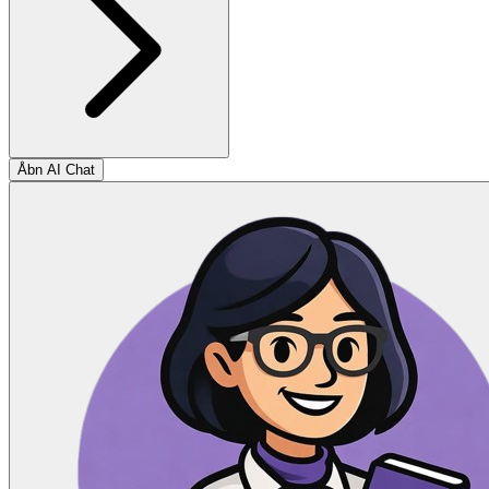
Åbn AI Chat