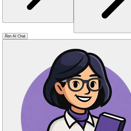
Åbn AI Chat