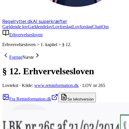
Regelrytter.dk
AI superkræfter
Gældende lov
Gældende
lov
Lovforslag
Lov
forslag
Chat
|
Om
Erhvervelsesloven
Erhvervelsesloven
>
1. kapitel
>
§ 12.
Forrige
Næste
§ 12.
Erhvervelsesloven
Lovtekst
·
Kilde:
www.retsinformation.dk
·
LOV nr 265
Fra Retsinformation.dk
Se tekstversion