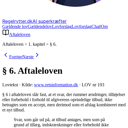
Regelrytter.dk
AI superkræfter
Gældende lov
Gældende
lov
Lovforslag
Lov
forslag
Chat
|
Om
Aftaleloven
Aftaleloven
>
1. kapitel
>
§ 6.
Forrige
Næste
§ 6.
Aftaleloven
Lovtekst
·
Kilde:
www.retsinformation.dk
·
LOV nr 193
§ 6 i aftaleloven slår fast, at et svar, der rummer ændringer, tilføjelser
eller forbehold i forhold til afgiverens oprindelige tilbud, ikke
betragtes som en accept, men derimod som et afslag kombineret med
et nyt tilbud
.
Svar, som går ud på, at tilbud antages, men som på
grund af tillæg, indskrænkninger eller forbehold ikke