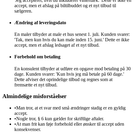
'Jeg accepterer, hvis du inkluderer vinterdæk.' Dette er ikke en
accept, men et afslag på biltilbuddet og et nyt tilbud til
sælgeren.
Ændring af leveringsdato
En maler tilbyder at male et hus senest 1. juli. Kunden svarer:
'Tak, men kun hvis du kan male inden 15. juni.' Dette er ikke
accept, men et afslag ledsaget af et nyt tilbud.
Forbehold om betaling
En konsulent tilbyder at udføre en opgave mod betaling på 30
dage. Kunden svarer: 'Kun hvis jeg må betale på 60 dage.'
Dette afviser det oprindelige tilbud og regnes som at
fremsætte et nyt tilbud.
Almindelige misforståelser
•
Man tror, at et svar med små ændringer stadig er en gyldig
accept.
•
Nogle tror, § 6 kun gælder for skriftlige aftaler.
•
At man frit kan føje forbehold eller ønsker til accept uden
konsekvenser.