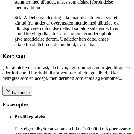
stemmer med tilbudet, anses som afslag i forbindelse
med nyt tilbud.
Stk.
2
.
Dette gælder dog ikke, når afsenderen af svaret
går ud fra, at det er overensstemmende med tilbudet, og
tilbudsgiveren må indse dette. I så fald skal denne, hvis
han ikke vil godkende svaret, uden ugrundet ophold
give meddelelse derom. Undlader han dette, anses
aftale for sluttet med det indhold, svaret har.
Kort sagt
§ 6 i aftaleloven slår fast, at et svar, der rummer ændringer, tilføjelser
eller forbehold i forhold til afgiverens oprindelige tilbud, ikke
betragtes som en accept, men derimod som et afslag kombiner...
Læs mere
Eksempler
Pristillæg afvist
En sælger tilbyder at sælge en bil til 100.000 kr. Køber svarer: