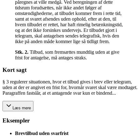
påregnes at ville medgå. Ved beregningen af dette
tidsrum forudsættes, når ikke andet følger af
omstændighederne, at tilbudet kommer frem i rette tid,
samt at svaret afsendes uden ophold, efter at den, til
hvem tilbudet er rettet, har haft rimelig betænkningstid,
og at det ikke forsinkes undervejs. Er tilbudet gjort i
telegram, skal antagelsen sendes telegrafisk, hvis den
ikke på anden måde kommer lige så tidligt frem.
Stk.
2
.
Tilbud, som fremsættes mundtlig uden at give
frist for antagelse, må antages straks.
Kort sagt
§ 3 regulerer situationen, hvor et tilbud gives i brev eller telegram,
uden at der er angivet en frist for, hvornår svaret skal være modtaget.
Paragraffen fastslår, at et antagende svar kun er bindend...
Læs mere
Eksempler
Brevtilbud uden svarfrist