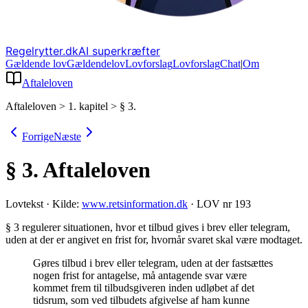
Regelrytter.dk
AI superkræfter
Gældende lov
Gældende
lov
Lovforslag
Lov
forslag
Chat
|
Om
Aftaleloven
Aftaleloven
>
1. kapitel
>
§ 3.
Forrige
Næste
§ 3.
Aftaleloven
Lovtekst
·
Kilde:
www.retsinformation.dk
·
LOV nr 193
§ 3 regulerer situationen, hvor et tilbud gives i brev eller telegram,
uden at der er angivet en frist for, hvornår svaret skal være modtaget
.
Gøres tilbud i brev eller telegram, uden at der fastsættes
nogen frist for antagelse, må antagende svar være
kommet frem til tilbudsgiveren inden udløbet af det
tidsrum, som ved tilbudets afgivelse af ham kunne